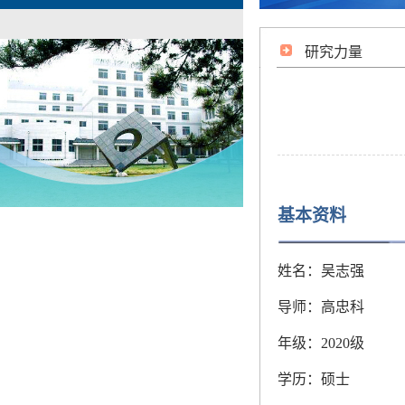
研究力量
基本资料
姓名：
吴志强
导师：高忠科
年级：2020级
学历：硕士